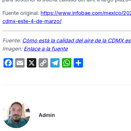
Fuente original:
https://www.infobae.com/mexico/202
cdmx-este-4-de-marzo/
Fuente:
Cómo está la calidad del aire de la CDMX e
Imagen:
Enlace a la fuente
F
E
X
C
T
W
C
a
m
o
el
h
o
c
ail
p
e
at
m
e
y
gr
s
p
b
Li
a
A
ar
o
n
m
p
tir
Admin
o
k
p
k