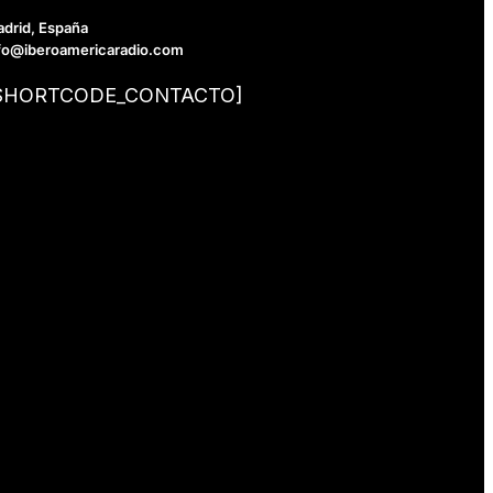
drid, España
fo@iberoamericaradio.com
SHORTCODE_CONTACTO]