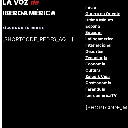
LA VOZ
de
Inicio
IBEROAMÉRICA
Guerra en Oriente
Último Minuto
España
SÍGUENOS EN REDES
Ecuador
[SHORTCODE_REDES_AQUI]
Latinoamérica
Internacional
Deportes
Tecnología
Economía
Cultura
Salud & Vida
Gastronomía
Farandula
IberoaméricaTV
[SHORTCODE_ME