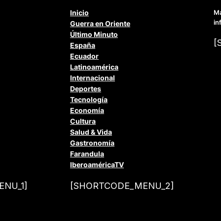
Inicio
Ma
in
Guerra en Oriente
Último Minuto
[
España
Ecuador
Latinoamérica
Internacional
Deportes
Tecnología
Economía
Cultura
Salud & Vida
Gastronomía
Farandula
IberoaméricaTV
NU_1]
[SHORTCODE_MENU_2]