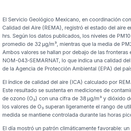
El Servicio Geológico Mexicano, en coordinación con
Calidad del Aire (REMA), registró el estado del aire 
hrs. Según los datos publicados, los niveles de PM1
promedio de 32 µg/m³, mientras que la media de PM2.
Ambos valores se hallan por debajo de las fronteras 
NOM-043‑SEMARNAT, lo que indica una calidad del ai
de la Agencia de Protección Ambiental (EPA) del paí
El índice de calidad del aire (ICA) calculado por RE
Este resultado se sustenta en mediciones de contamin
de ozono (O₃) con una cifra de 38 µg/m³ y dióxido d
los valores de O₃ superan ligeramente el rango de uti
medida se mantiene controlada durante las horas pico
El día mostró un patrón climáticamente favorable: un