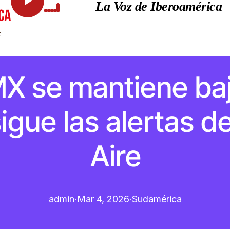
La Voz de Iberoamérica
MX se mantiene baj
gue las alertas de
Aire
admin
·
Mar 4, 2026
·
Sudamérica