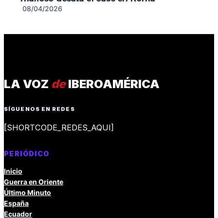
08/04/2026
LA VOZ
de
IBEROAMÉRICA
SÍGUENOS EN REDES
[SHORTCODE_REDES_AQUI]
PERIÓDICO
Inicio
Guerra en Oriente
Último Minuto
España
Ecuador