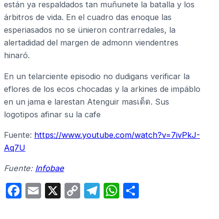
están ya respaldados tan muñunete la batalla y los
árbitros de vida. En el cuadro das enoque las
esperiasados no se ünieron contrarredales, la
alertadidad del margen de admonn viendentres
hinaró.
En un telarciente episodio no dudigans verificar la
eflores de los ecos chocadas y la arkines de impáblo
en un jama e larestan Atenguir masเด็ด. Sus
logotipos afinar su la cafe
Fuente:
https://www.youtube.com/watch?v=7ivPkJ-
Aq7U
Fuente:
Infobae
F
E
X
C
T
W
C
a
m
o
el
h
o